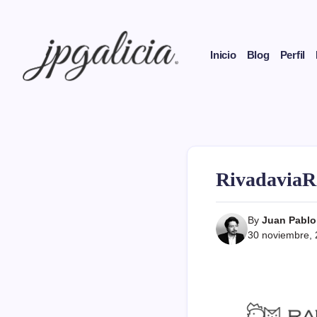
Skip
to
content
Inicio
Blog
Perfil
Politólogo
Juan
Pablo
Galicia
RivadaviaR
By
Juan Pablo
30 noviembre,