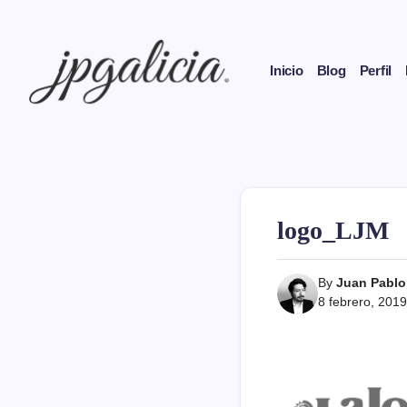
Skip
to
content
Inicio
Blog
Perfil
Politólogo
Juan
Pablo
Galicia
logo_LJM
By
Juan Pablo
8 febrero, 2019