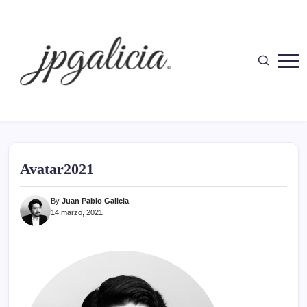
Skip
to
content
Juan
Politólogo
Pablo
Galicia
Avatar2021
By
Juan Pablo Galicia
14 marzo, 2021